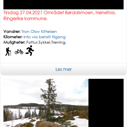
Tirsdag 27.04.2021 Området Børdalsmoen, Hønefoss.
Ringerike kommune.
Vandrer:
Tron Olav Kittelsen
Kilometer:
Info via betalt tilgang
Muligheter:
Fottur,Sykkel,Trening,
Middels tur
Les mer