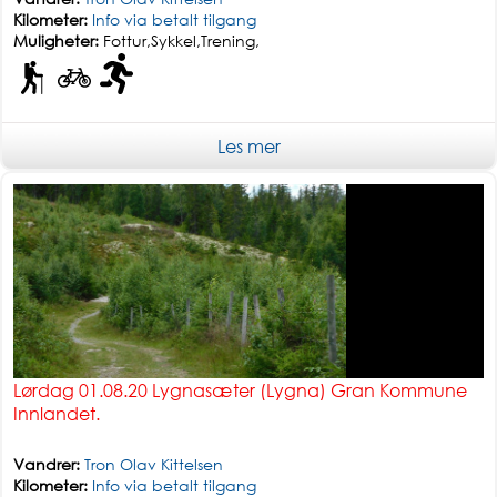
Kilometer:
Info via betalt tilgang
Muligheter:
Fottur,Sykkel,Trening,
Enkel tur
Les mer
Lørdag 01.08.20 Lygnasæter (Lygna) Gran Kommune
Innlandet.
Vandrer:
Tron Olav Kittelsen
Kilometer:
Info via betalt tilgang