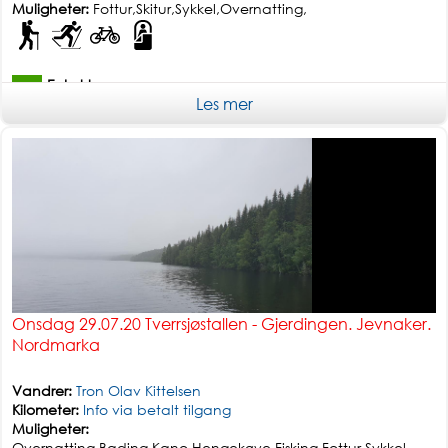
Muligheter:
Fottur,Skitur,Sykkel,Overnatting,
Enkel tur
Les mer
Onsdag 29.07.20 Tverrsjøstallen - Gjerdingen. Jevnaker.
Nordmarka
Vandrer:
Tron Olav Kittelsen
Kilometer:
Info via betalt tilgang
Muligheter:
Overnatting,Bading,Kano,Hengekøye,Fisking,Fottur,Sykkel,