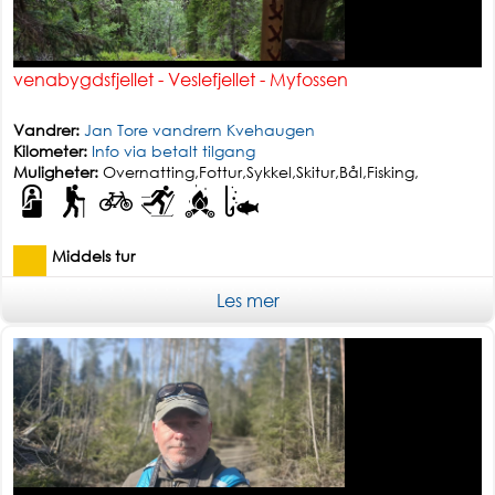
venabygdsfjellet - Veslefjellet - Myfossen
Vandrer:
Jan Tore vandrern Kvehaugen
Kilometer:
Info via betalt tilgang
Muligheter:
Overnatting,Fottur,Sykkel,Skitur,Bål,Fisking,
Middels tur
Les mer