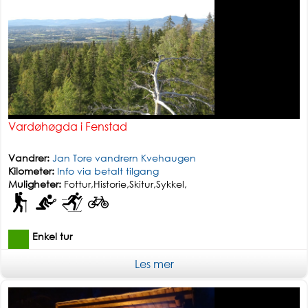
Vardøhøgda i Fenstad
Vandrer:
Jan Tore vandrern Kvehaugen
Kilometer:
Info via betalt tilgang
Muligheter:
Fottur,Historie,Skitur,Sykkel,
Enkel tur
Les mer