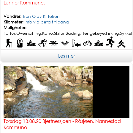
Lunner Kommune.
Vandrer:
Tron Olav Kittelsen
Kilometer:
Info via betalt tilgang
Muligheter:
Fottur,Overnatting,Kano,Skitur,Bading,Hengekøye,Fisking,Sykkel,
Les mer
Enkel tur
Torsdag 13.08.20 Bjertnessjøen - Råsjøen. Nannestad
Kommune