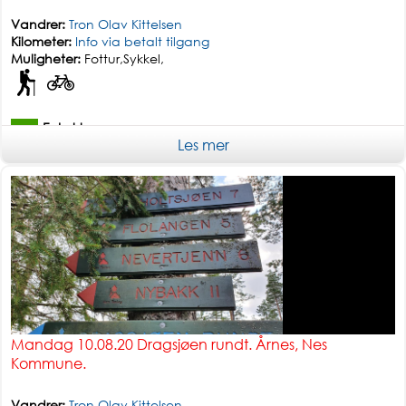
Vandrer:
Tron Olav Kittelsen
Kilometer:
Info via betalt tilgang
Muligheter:
Fottur,Sykkel,
Enkel tur
Les mer
Mandag 10.08.20 Dragsjøen rundt. Årnes, Nes
Kommune.
Vandrer:
Tron Olav Kittelsen