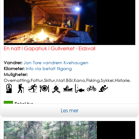
En natt i Gapahuk i Gullverket - Eidsvoll
Vandrer:
Jan Tore vandrern Kvehaugen
Kilometer:
Info via betalt tilgang
Muligheter:
Overnatting,Fottur,Skitur,Mat,Bål,Kano,Fisking,Sykkel,Historie,
Enkel tur
Les mer